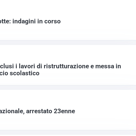
tte: indagini in corso
lusi i lavori di ristrutturazione e messa in
icio scolastico
azionale, arrestato 23enne