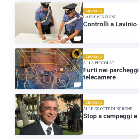
CRONACA
LA PREVENZIONE
Controlli a Lavinio
CRONACA
A "LA PICCOLA"
Furti nei parchegg
telecamere
CRONACA
ALLE GROTTE DI NERONE
Stop a campeggi e 