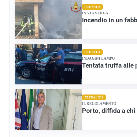
CRONACA
IN VIA VERGA
Incendio in un fab
CRONACA
INDAGINI LAMPO
Tentata truffa alle 
ATTUALITÀ
IL REGOLAMENTO
Porto, diffida a ch