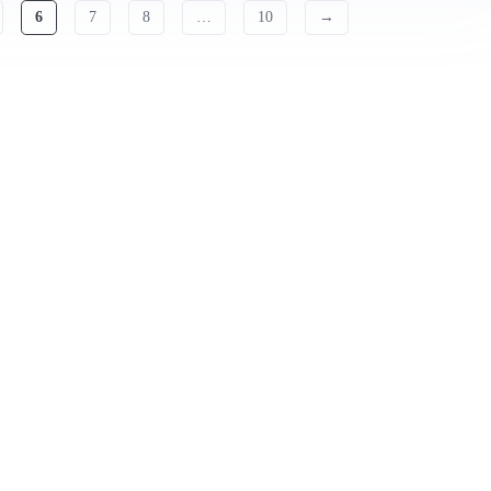
6
7
8
…
10
→