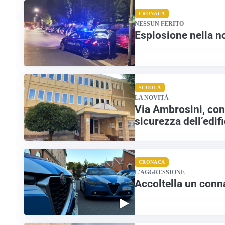
CRONACA
NESSUN FERITO
Esplosione nella no
SCUOLA
LA NOVITÀ
Via Ambrosini, conc
sicurezza dell’edif
CRONACA
L'AGGRESSIONE
Accoltella un conn