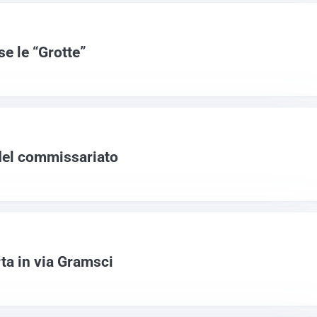
e le “Grotte”
del commissariato
a in via Gramsci