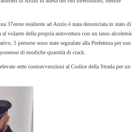
abinieri di Anzio in attesa del rito direttissimo, mentre
onna 37enne residente ad Anzio è stata denunciata in stato di
sa al volante della propria autovettura con un tasso alcolemi
ivo, 5 persone sono state segnalate alla Prefettura per uso
 possesso di modiche quantità di crack.
elevate sette contravvenzioni al Codice della Strada per un