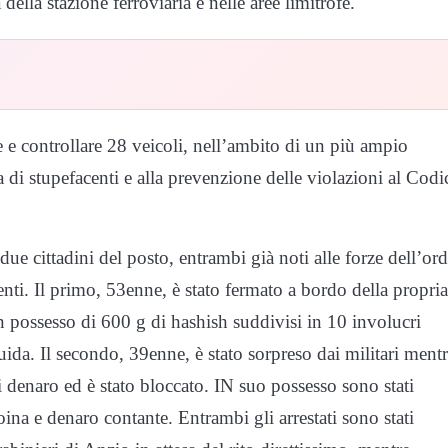
della stazione ferroviaria e nelle aree limitrofe.
e e controllare 28 veicoli, nell’ambito di un più ampio
ia di stupefacenti e alla prevenzione delle violazioni al Codi
due cittadini del posto, entrambi già noti alle forze dell’ord
enti. Il primo, 53enne, è stato fermato a bordo della propria
n possesso di 600 g di hashish suddivisi in 10 involucri
guida. Il secondo, 39enne, è stato sorpreso dai militari ment
 denaro ed è stato bloccato. IN suo possesso sono stati
oina e denaro contante. Entrambi gli arrestati sono stati