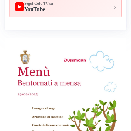
Segui Gold TV su
›
▶
YouTube