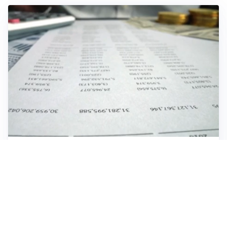
IMPRESE, PIANIFICAZIONE E BILANCI
Piano economico d’impresa e bilancio al 30 giugno:
strumenti strategici per crescere
EMOZIONI, IDENTITÀ E RITORNI
Tornare nella città d’origine: quando a essere cambiati
siamo noi
FIFA, MONDIALI E GOVERNANCE DEL CALCIO