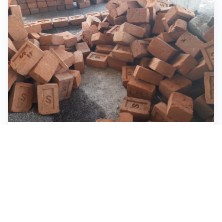
INVESTIMENTI, IMMOBILIARE E RISPARMIO
Investire nel mattone conviene ancora? Opportunità e
prospettive del mercato immobiliare
ASTRONOMIA, SCIENZA E CURIOSITÀ
Eclissi solare: lo spettacolo del cielo che affascina
l’umanità da secoli
IMPRESE, PIANIFICAZIONE E BILANCI
Piano economico d’impresa e bilancio al 30 giugno: