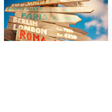
TRASPORTI STORICI
Nuove Emozioni sui Treni Storici tra Piemonte e
Lombardia
NUOVE METE TURISTICHE
Aigo porta l’Azerbaijan Tourism Board in Italia
Apri Turismo Netweek