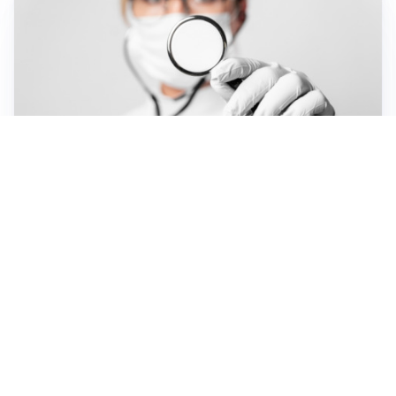
CONSIGLI ALIMENTARI
Cosa mangiare per combattere gambe e addome
gonfi
SCOPERTE SCIENTIFICHE
L’intestino e il cervello: un legame inatteso nella
memoria
Apri Salute Netweek