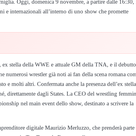
amiglia. Oggi, domenica 9 novembre, a partire dalle 16:30, 
iani e internazionali all’interno di uno show che promette
la, ex stella della WWE e attuale GM della TNA, e il debutto
he numerosi wrestler già noti ai fan della scena romana co
 e molti altri. Confermata anche la presenza dell’ex stella
 direttamente dagli States. La CEO del wrestling femmin
onship nel main event dello show, destinato a scrivere la
imprenditore digitale Maurizio Merluzzo, che prenderà parte 