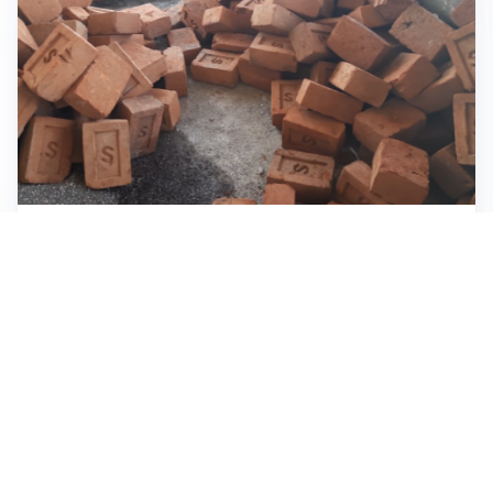
INVESTIMENTI, IMMOBILIARE E RISPARMIO
Investire nel mattone conviene ancora? Opportunità e
prospettive del mercato immobiliare
ASTRONOMIA, SCIENZA E CURIOSITÀ
Eclissi solare: lo spettacolo del cielo che affascina
l’umanità da secoli
IMPRESE, PIANIFICAZIONE E BILANCI
Piano economico d’impresa e bilancio al 30 giugno:
strumenti strategici per crescere