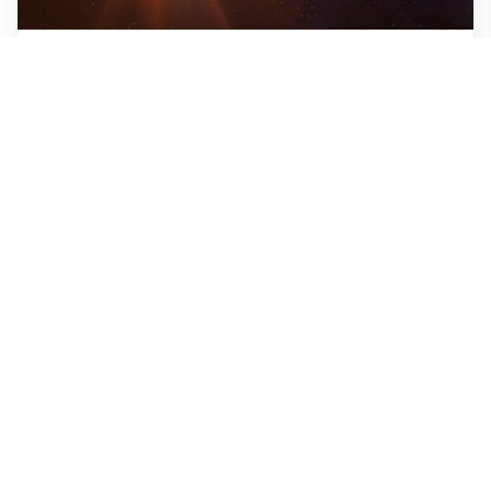
ASTRONOMIA, SCIENZA E CURIOSITÀ
Eclissi solare: lo spettacolo del cielo che affascina
l’umanità da secoli
IMPRESE, PIANIFICAZIONE E BILANCI
Piano economico d’impresa e bilancio al 30 giugno:
strumenti strategici per crescere
EMOZIONI, IDENTITÀ E RITORNI
Tornare nella città d’origine: quando a essere cambiati
siamo noi
Tutti i focus