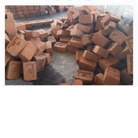
INVESTIMENTI, IMMOBILIARE E RISPARMIO
Investire nel mattone conviene ancora? Opportunità e
prospettive del mercato immobiliare
ASTRONOMIA, SCIENZA E CURIOSITÀ
Eclissi solare: lo spettacolo del cielo che affascina
l’umanità da secoli