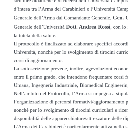
strutture didattiche e di ricerca dell’Università Campu
d’intesa tra l’Arma dei Carabinieri e l’Università Ca
Gen. C
Generale dell’Arma dal Comandante Generale,
Dott. Andrea Rossi
Generale dell’Università
, con lo
la tutela della salute.
Il protocollo è finalizzato ad elaborare specifici accor
Università, nonché per lo svolgimento di tirocini curric
corsi di aggiornamento.
La sottoscrizione prevede, inoltre, agevolazioni econom
entro il primo grado, che intendono frequentare corsi 
Umana, Ingegneria Industriale, Biomedical Engineering
Nell’ambito del Protocollo, l’Arma si impegna a stip
l’organizzazione di percorsi formativi/aggiornamento p
nonché per lo svolgimento di tirocini curriculari e rice
disponibilità delle apparecchiature/attrezzature delle di
L’Arma dei Carabinieri è particolarmente attiva nello spe