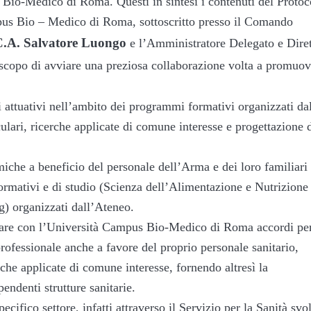
s Bio-Medico di Roma. Questi in sintesi i contenuti del Protoc
mpus Bio – Medico di Roma, sottoscritto presso il Comando
.A. Salvatore Luongo
e l’Amministratore Delegato e Diret
 scopo di avviare una preziosa collaborazione volta a promuov
di attuativi nell’ambito dei programmi formativi organizzati da
ulari, ricerche applicate di comune interesse e progettazione 
iche a beneficio del personale dell’Arma e dei loro familiari
formativi e di studio (Scienza dell’Alimentazione e Nutrizione
) organizzati dall’Ateneo.
ulare con l’Università Campus Bio-Medico di Roma accordi pe
rofessionale anche a favore del proprio personale sanitario,
rche applicate di comune interesse, fornendo altresì la
pendenti strutture sanitarie.
cifico settore, infatti attraverso il Servizio per la Sanità svo