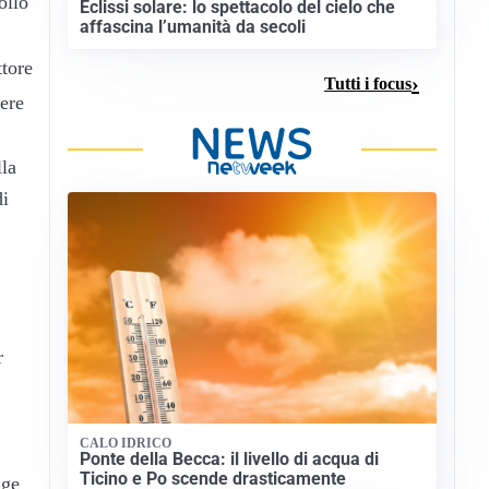
ollo
Eclissi solare: lo spettacolo del cielo che
affascina l’umanità da secoli
tore
Tutti i focus
ere
lla
di
r
CALO IDRICO
Ponte della Becca: il livello di acqua di
Ticino e Po scende drasticamente
lge