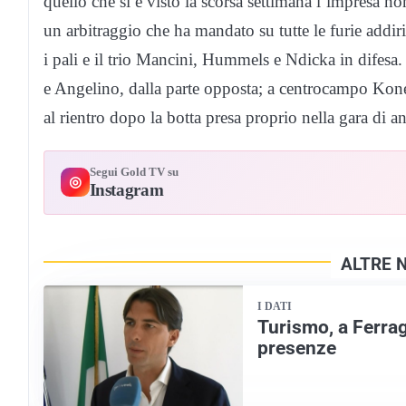
quello che si è visto la scorsa settimana l’impresa n
un arbitraggio che ha mandato su tutte le furie addiri
i pali e il trio Mancini, Hummels e Ndicka in difesa. 
e Angelino, dalla parte opposta; a centrocampo Koné,
al rientro dopo la botta presa proprio nella gara di
Segui Gold TV su
◎
Instagram
ALTRE 
I DATI
Turismo, a Ferrago
presenze