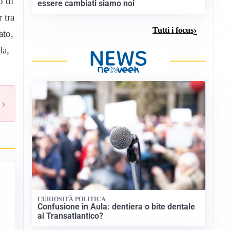
o di
essere cambiati siamo noi
 tra
Tutti i focus
ato,
la,
›
CURIOSITÀ POLITICA
Confusione in Aula: dentiera o bite dentale
al Transatlantico?