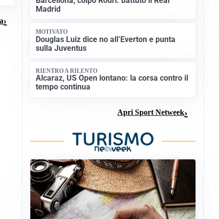
Barcellona, colpo Rodri: battuto il Real
Madrid
ma
MOTIVATO
Douglas Luiz dice no all’Everton e punta
sulla Juventus
RIENTRO A RILENTO
Alcaraz, US Open lontano: la corsa contro il
tempo continua
Apri Sport Netweek