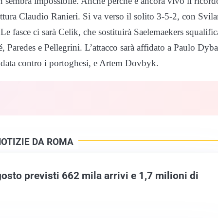
on sembra impossibile. Anche perché è ancora vivo il ricord
ttura Claudio Ranieri. Si va verso il solito 3-5-2, con Svilar
Le fasce ci sarà Celik, che sostituirà Saelemaekers squalific
 Paredes e Pellegrini. L’attacco sarà affidato a Paulo Dyba
 andata contro i portoghesi, e Artem Dovbyk.
NOTIZIE DA ROMA
sto previsti 662 mila arrivi e 1,7 milioni di