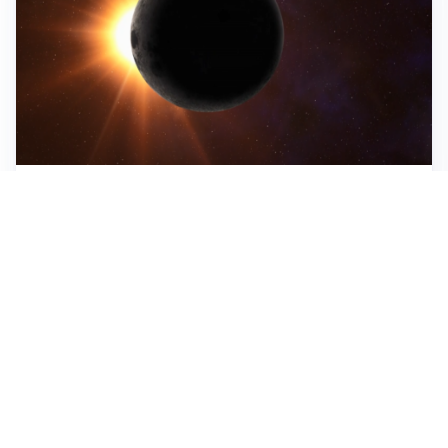
ASTRONOMIA, SCIENZA E CURIOSITÀ
Eclissi solare: lo spettacolo del cielo che affascina
l’umanità da secoli
IMPRESE, PIANIFICAZIONE E BILANCI
Piano economico d’impresa e bilancio al 30 giugno:
strumenti strategici per crescere
EMOZIONI, IDENTITÀ E RITORNI
Tornare nella città d’origine: quando a essere cambiati
siamo noi
Tutti i focus