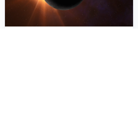
ASTRONOMIA, SCIENZA E CURIOSITÀ
Eclissi solare: lo spettacolo del cielo che affascina
l’umanità da secoli
IMPRESE, PIANIFICAZIONE E BILANCI
Piano economico d’impresa e bilancio al 30 giugno:
strumenti strategici per crescere
EMOZIONI, IDENTITÀ E RITORNI
Tornare nella città d’origine: quando a essere cambiati
siamo noi
Tutti i focus