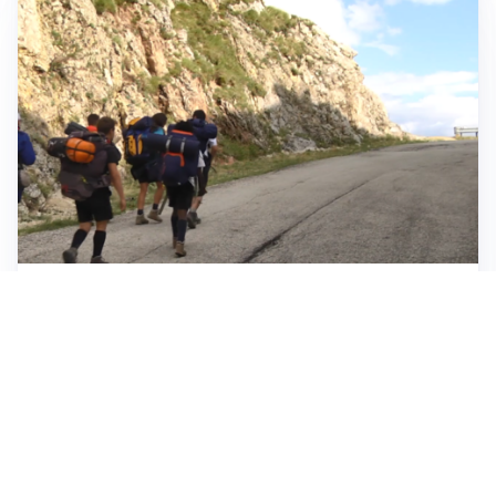
ESCURSIONI, NATURA E SICUREZZA
Escursioni estive: come vivere la montagna in
sicurezza
INVESTIMENTI, IMMOBILIARE E RISPARMIO
Investire nel mattone conviene ancora? Opportunità e
prospettive del mercato immobiliare
ASTRONOMIA, SCIENZA E CURIOSITÀ
Eclissi solare: lo spettacolo del cielo che affascina