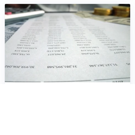
IMPRESE, PIANIFICAZIONE E BILANCI
Piano economico d’impresa e bilancio al 30 giugno:
strumenti strategici per crescere
EMOZIONI, IDENTITÀ E RITORNI
Tornare nella città d’origine: quando a essere cambiati
siamo noi