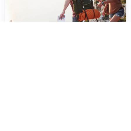
NATURA ESTIVA
Crissolo: il borgo alpino fresco d’estate
CULTURA SARDA
La storia millenaria di Florinas: un gioiello nel
Logudoro
Apri Turismo Netweek