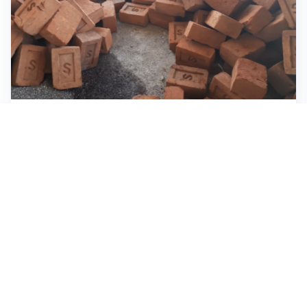
INVESTIMENTI, IMMOBILIARE E RISPARMIO
Investire nel mattone conviene ancora? Opportunità e
prospettive del mercato immobiliare
ASTRONOMIA, SCIENZA E CURIOSITÀ
Eclissi solare: lo spettacolo del cielo che affascina
l’umanità da secoli
IMPRESE, PIANIFICAZIONE E BILANCI
Piano economico d’impresa e bilancio al 30 giugno:
strumenti strategici per crescere
Tutti i focus