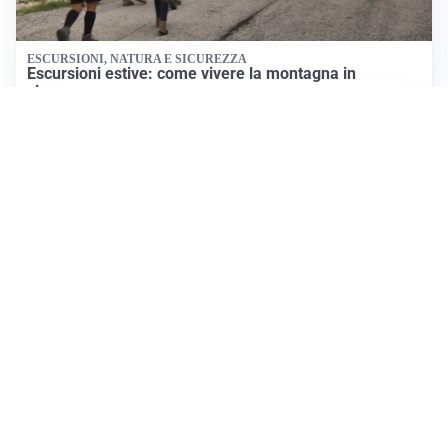
ESCURSIONI, NATURA E SICUREZZA
Escursioni estive: come vivere la montagna in
sicurezza
INVESTIMENTI, IMMOBILIARE E RISPARMIO
Investire nel mattone conviene ancora? Opportunità e
prospettive del mercato immobiliare
ASTRONOMIA, SCIENZA E CURIOSITÀ
Eclissi solare: lo spettacolo del cielo che affascina
l’umanità da secoli
Tutti i focus