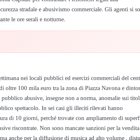
sicurezza stradale e abusivismo commerciale. Gli agenti si s
te le ore serali e notturne.
settimana nei locali pubblici ed esercizi commerciali del cen
di oltre 100 mila euro tra la zona di Piazza Navona e dintor
olo pubblico abusive, insegne non a norma, anomalie sui titol
ico spettacolo. In sei casi gli illeciti rilevati hanno
ura di 10 giorni, perché trovate con ampliamento di superf
ive riscontrate. Non sono mancate sanzioni per la vendita 
i, ma anche per la diffusione di musica ad alto volume , dist