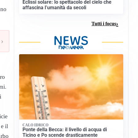
Eclissi solare: lo spettacolo del cielo che
affascina l’umanità da secoli
ono
Tutti i focus
›
tro
ni.
i
icie
e il
CALO IDRICO
Ponte della Becca: il livello di acqua di
Ticino e Po scende drasticamente
urbo