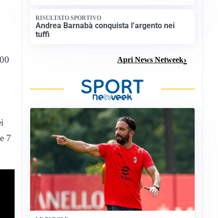
RISULTATO SPORTIVO
Andrea Barnabà conquista l’argento nei
tuffi
500
Apri News Netweek
i
te 7