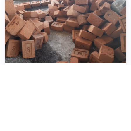
INVESTIMENTI, IMMOBILIARE E RISPARMIO
Investire nel mattone conviene ancora? Opportunità e
prospettive del mercato immobiliare
ASTRONOMIA, SCIENZA E CURIOSITÀ
Eclissi solare: lo spettacolo del cielo che affascina
l’umanità da secoli
IMPRESE, PIANIFICAZIONE E BILANCI
Piano economico d’impresa e bilancio al 30 giugno:
strumenti strategici per crescere