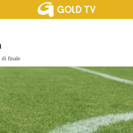
n
 di finale