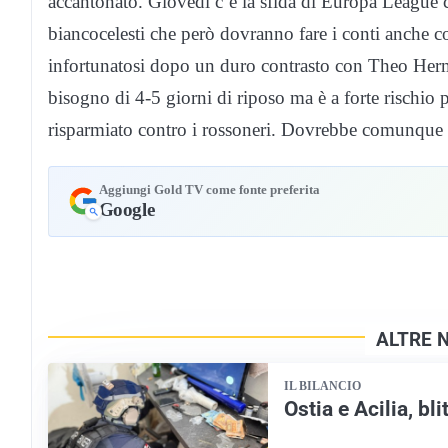
accantonato. Giovedì c’è la sfida di Europa League c
biancocelesti che però dovranno fare i conti anche c
infortunatosi dopo un duro contrasto con Theo Herm
bisogno di 4-5 giorni di riposo ma è a forte rischio
risparmiato contro i rossoneri. Dovrebbe comunque t
Aggiungi Gold TV come fonte preferita
Google
ALTRE 
IL BILANCIO
Ostia e Acilia, bl