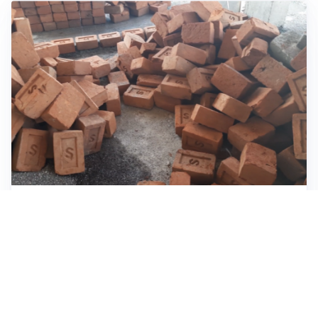
INVESTIMENTI, IMMOBILIARE E RISPARMIO
Investire nel mattone conviene ancora? Opportunità e
prospettive del mercato immobiliare
ASTRONOMIA, SCIENZA E CURIOSITÀ
Eclissi solare: lo spettacolo del cielo che affascina
l’umanità da secoli
IMPRESE, PIANIFICAZIONE E BILANCI