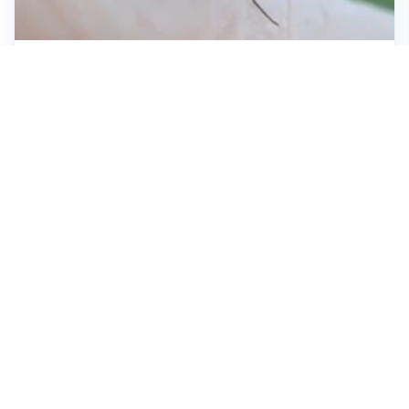
ESTATE, SALUTE E PREVENZIONE
Punture di insetti: come difendersi e cosa fare per
evitare complicazioni
ESCURSIONI, NATURA E SICUREZZA
Escursioni estive: come vivere la montagna in
sicurezza
INVESTIMENTI, IMMOBILIARE E RISPARMIO
Investire nel mattone conviene ancora? Opportunità e
prospettive del mercato immobiliare
Tutti i focus