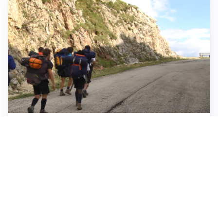
ESCURSIONI, NATURA E SICUREZZA
Escursioni estive: come vivere la montagna in
sicurezza
INVESTIMENTI, IMMOBILIARE E RISPARMIO
Investire nel mattone conviene ancora? Opportunità e
prospettive del mercato immobiliare
ASTRONOMIA, SCIENZA E CURIOSITÀ
Eclissi solare: lo spettacolo del cielo che affascina
l’umanità da secoli