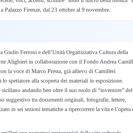
cene, voci, accenti, scritture” sono il fulcro della mostra “I
 a Palazzo Firenze, dal 23 ottobre al 9 novembre.
iana Giulio Ferroni e dell’Unità Organizzativa Cultura della
ante Alighieri in collaborazione con il Fondo Andrea Camill
n la voce di Marco Presta, già allievo di Camilleri
o spettatore alla scoperta dei materiali in esposizione.
re siciliano andando ben oltre il suo ruolo di “inventore” del
suggestivo tra documenti originali, fotografie, lettere,
zato in sei sezioni tematiche a ripercorrere la vita e l’opera 
amilleri con numerosi protagonisti della vita culturale