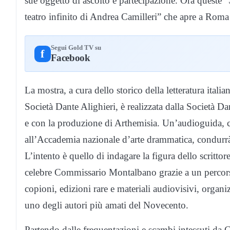
sue oggetto di ascolto e partecipazione. Ora queste “S
teatro infinito di Andrea Camilleri” che apre a Roma
Segui Gold TV su
f
Facebook
La mostra, a cura dello storico della letteratura ital
Società Dante Alighieri, è realizzata dalla Società D
e con la produzione di Arthemisia. Un’audioguida, co
all’Accademia nazionale d’arte drammatica, condurrà l
L’intento è quello di indagare la figura dello scritto
celebre Commissario Montalbano grazie a un percorso 
copioni, edizioni rare e materiali audiovisivi, organiz
uno degli autori più amati del Novecento.
Partendo dalle frequentazioni e scambi intessuti da C