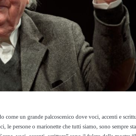
do come un grande palcoscenico dove voci, accenti e scritt
voci, le persone o marionette che tutti siamo, sono sempre sta