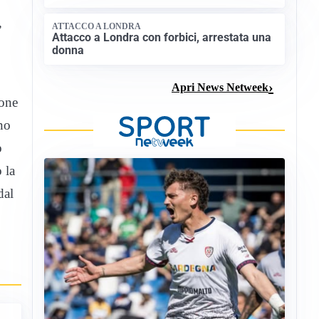
,
ATTACCO A LONDRA
Attacco a Londra con forbici, arrestata una
donna
Apri News Netweek
ione
no
o
 la
dal