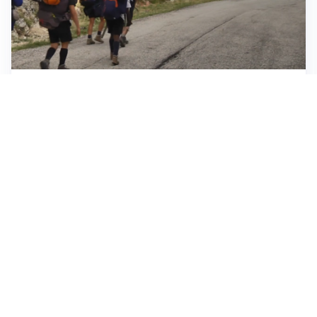
ESCURSIONI, NATURA E SICUREZZA
Escursioni estive: come vivere la montagna in
sicurezza
INVESTIMENTI, IMMOBILIARE E RISPARMIO
Investire nel mattone conviene ancora? Opportunità e
prospettive del mercato immobiliare
ASTRONOMIA, SCIENZA E CURIOSITÀ
Eclissi solare: lo spettacolo del cielo che affascina
l’umanità da secoli
Tutti i focus