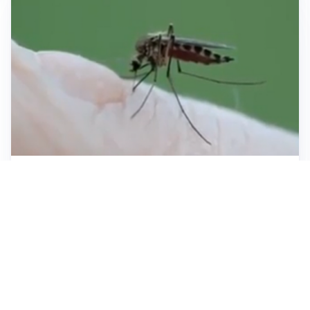
ESTATE, SALUTE E PREVENZIONE
Punture di insetti: come difendersi e cosa fare per
evitare complicazioni
ESCURSIONI, NATURA E SICUREZZA
Escursioni estive: come vivere la montagna in
sicurezza
INVESTIMENTI, IMMOBILIARE E RISPARMIO
Investire nel mattone conviene ancora? Opportunità e
prospettive del mercato immobiliare