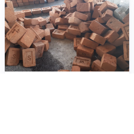
INVESTIMENTI, IMMOBILIARE E RISPARMIO
Investire nel mattone conviene ancora? Opportunità e
prospettive del mercato immobiliare
ASTRONOMIA, SCIENZA E CURIOSITÀ
Eclissi solare: lo spettacolo del cielo che affascina
l’umanità da secoli
IMPRESE, PIANIFICAZIONE E BILANCI
Piano economico d’impresa e bilancio al 30 giugno: