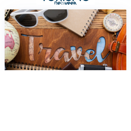
AVVENTURA NEL CIELO
La funivia di Hon Thom: un viaggio mozzafiato in
Vietnam
ESTATE, SALUTE E PREVENZIONE
Punture di insetti: come difendersi e cosa fare per
evitare complicazioni