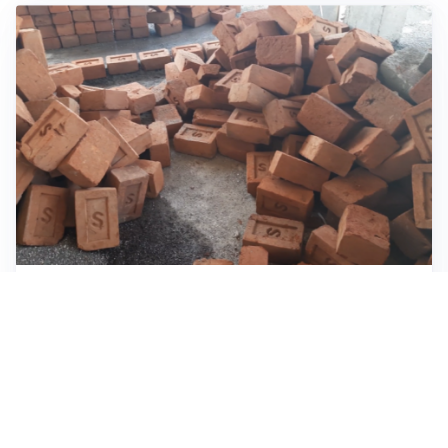
INVESTIMENTI, IMMOBILIARE E RISPARMIO
Investire nel mattone conviene ancora? Opportunità e
prospettive del mercato immobiliare
ASTRONOMIA, SCIENZA E CURIOSITÀ
Eclissi solare: lo spettacolo del cielo che affascina
l’umanità da secoli
IMPRESE, PIANIFICAZIONE E BILANCI