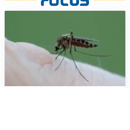
ESTATE, SALUTE E PREVENZIONE
Punture di insetti: come difendersi e cosa fare per
evitare complicazioni
ESCURSIONI, NATURA E SICUREZZA
Escursioni estive: come vivere la montagna in
sicurezza