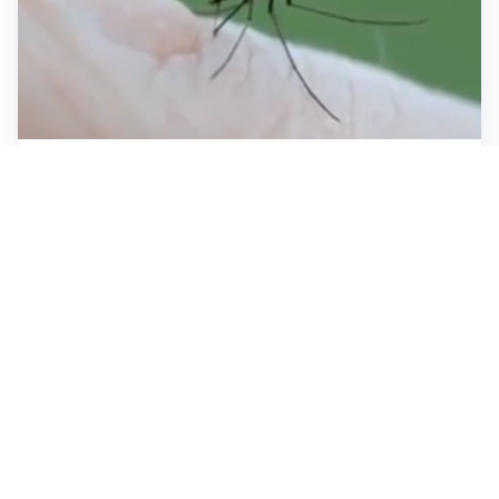
ESTATE, SALUTE E PREVENZIONE
Punture di insetti: come difendersi e cosa fare per
evitare complicazioni
ESCURSIONI, NATURA E SICUREZZA
Escursioni estive: come vivere la montagna in
sicurezza
INVESTIMENTI, IMMOBILIARE E RISPARMIO
Investire nel mattone conviene ancora? Opportunità e
prospettive del mercato immobiliare
Tutti i focus