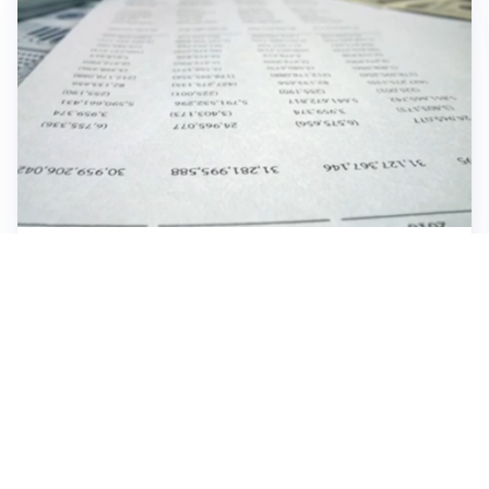
IMPRESE, PIANIFICAZIONE E BILANCI
Piano economico d’impresa e bilancio al 30 giugno:
strumenti strategici per crescere
EMOZIONI, IDENTITÀ E RITORNI
Tornare nella città d’origine: quando a essere cambiati
siamo noi
FIFA, MONDIALI E GOVERNANCE DEL CALCIO
Mondiali e business: è tempo di cambiare? Il duro
affondo di Enzo Bucchioni contro Infantino