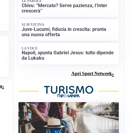
LE PAROLE
Chivu: “Mercato? Serve pazienza, l’Inter
crescerà”
SI AVVICINA
Juve-Lucumí, fiducia in crescita: pronta
una nuova offerta
LA VOCE
Napoli, spunta Gabriel Jesus: tutto dipende
da Lukaku
Apri Sport Netweek
ma