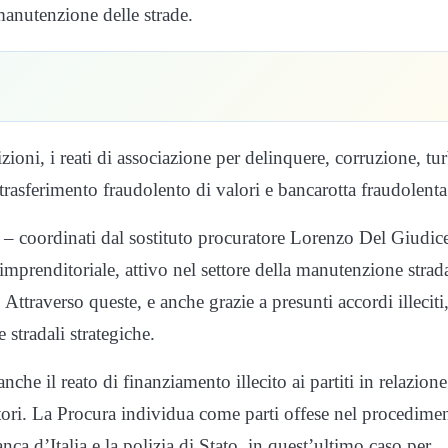
 manutenzione delle strade.
ioni, i reati di associazione per delinquere, corruzione, tu
, trasferimento fraudolento di valori e bancarotta fraudolenta
 – coordinati dal sostituto procuratore Lorenzo Del Giudic
mprenditoriale, attivo nel settore della manutenzione strada
 Attraverso queste, e anche grazie a presunti accordi illeciti
 stradali strategiche.
che il reato di finanziamento illecito ai partiti in relazion
atori. La Procura individua come parti offese nel procedime
a d’Italia e la polizia di Stato, in quest’ultimo caso per