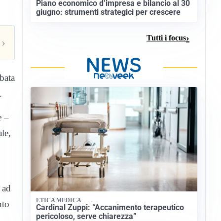
Piano economico d’impresa e bilancio al 30
giugno: strumenti strategici per crescere
Tutti i focus
›
rbata
.
e –
le,
,
e ad
ETICA MEDICA
nto
Cardinal Zuppi: “Accanimento terapeutico
pericoloso, serve chiarezza”