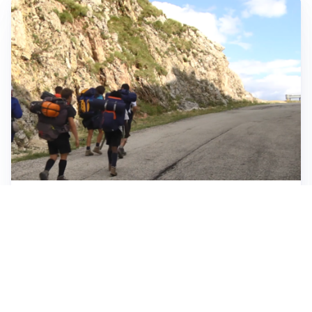
ESCURSIONI, NATURA E SICUREZZA
Escursioni estive: come vivere la montagna in
sicurezza
INVESTIMENTI, IMMOBILIARE E RISPARMIO
Investire nel mattone conviene ancora? Opportunità e
prospettive del mercato immobiliare
ASTRONOMIA, SCIENZA E CURIOSITÀ