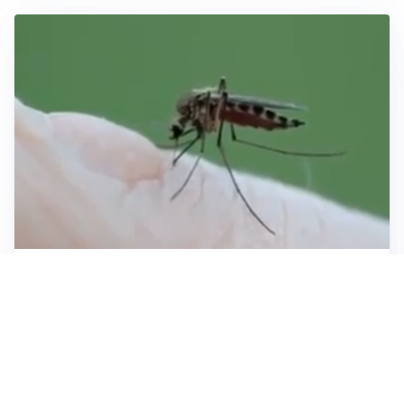
ESTATE, SALUTE E PREVENZIONE
Punture di insetti: come difendersi e cosa fare per
evitare complicazioni
ESCURSIONI, NATURA E SICUREZZA
Escursioni estive: come vivere la montagna in
sicurezza