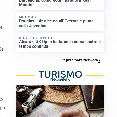
Barcellona, colpo Rodri: battuto il Real
Madrid
MOTIVATO
Douglas Luiz dice no all’Everton e punta
sulla Juventus
tà
RIENTRO A RILENTO
Alcaraz, US Open lontano: la corsa contro il
tempo continua
le
Apri Sport Netweek
ze
ppo