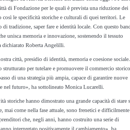
tà di Fondazione per le quali è prevista una riduzione dei
osì le specificità storiche e culturali di quei territori. Le
 di tradizione, saper fare e identità locale. Con questo ban
che unisca memoria e innovazione, sostenendo il tessuto
a dichiarato Roberta Angelilli.
stra città, presidio di identità, memoria e coesione sociale.
trutturato per tutelare e promuovere il commercio storic
asso di una strategia più ampia, capace di garantire nuove
e nel futuro», ha sottolineato Monica Lucarelli.
vità storiche hanno dimostrato una grande capacità di stare 
 mai come nella fase attuale, sono frenetici e difficilmente
renditori che, negli anni, hanno costruito una serie di
hanno interpretato positivamente il cambiamento», ha