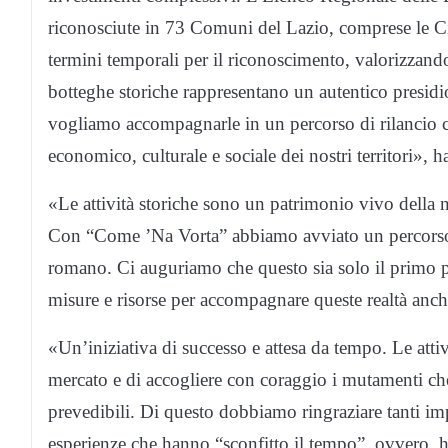
riconosciute in 73 Comuni del Lazio, comprese le Cit
termini temporali per il riconoscimento, valorizzando c
botteghe storiche rappresentano un autentico presidio
vogliamo accompagnarle in un percorso di rilancio 
economico, culturale e sociale dei nostri territori», h
«Le attività storiche sono un patrimonio vivo della no
Con “Come ’Na Vorta” abbiamo avviato un percorso s
romano. Ci auguriamo che questo sia solo il primo p
misure e risorse per accompagnare queste realtà anch
«Un’iniziativa di successo e attesa da tempo. Le atti
mercato e di accogliere con coraggio i mutamenti che,
prevedibili. Di questo dobbiamo ringraziare tanti imp
esperienze che hanno “sconfitto il tempo”, ovvero, 