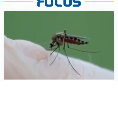
ESTATE, SALUTE E PREVENZIONE
Punture di insetti: come difendersi e cosa fare per
evitare complicazioni
ESCURSIONI, NATURA E SICUREZZA
Escursioni estive: come vivere la montagna in
sicurezza