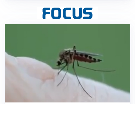
ESTATE, SALUTE E PREVENZIONE
Punture di insetti: come difendersi e cosa fare per
evitare complicazioni
ESCURSIONI, NATURA E SICUREZZA