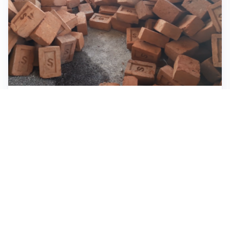
INVESTIMENTI, IMMOBILIARE E RISPARMIO
Investire nel mattone conviene ancora? Opportunità e
prospettive del mercato immobiliare
ASTRONOMIA, SCIENZA E CURIOSITÀ
Eclissi solare: lo spettacolo del cielo che affascina
l’umanità da secoli
IMPRESE, PIANIFICAZIONE E BILANCI
Piano economico d’impresa e bilancio al 30 giugno:
strumenti strategici per crescere
Tutti i focus