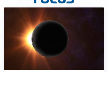
ASTRONOMIA, SCIENZA E CURIOSITÀ
Eclissi solare: lo spettacolo del cielo che affascina
l’umanità da secoli
IMPRESE, PIANIFICAZIONE E BILANCI
Piano economico d’impresa e bilancio al 30 giugno:
strumenti strategici per crescere