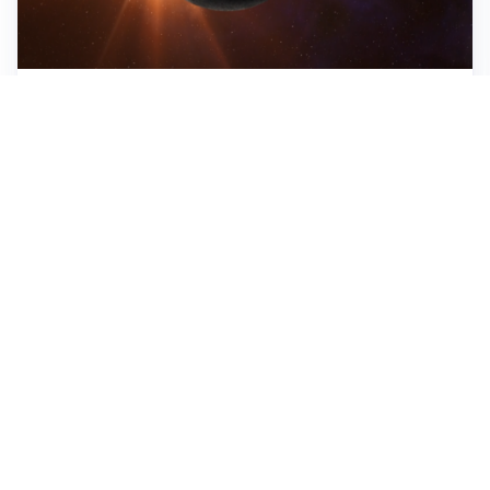
ASTRONOMIA, SCIENZA E CURIOSITÀ
Eclissi solare: lo spettacolo del cielo che affascina
l’umanità da secoli
IMPRESE, PIANIFICAZIONE E BILANCI
Piano economico d’impresa e bilancio al 30 giugno:
strumenti strategici per crescere
EMOZIONI, IDENTITÀ E RITORNI
Tornare nella città d’origine: quando a essere cambiati
siamo noi
Tutti i focus