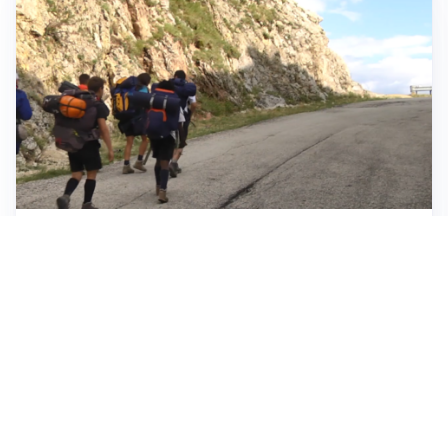
ESCURSIONI, NATURA E SICUREZZA
Escursioni estive: come vivere la montagna in
sicurezza
INVESTIMENTI, IMMOBILIARE E RISPARMIO
Investire nel mattone conviene ancora? Opportunità e
prospettive del mercato immobiliare
ASTRONOMIA, SCIENZA E CURIOSITÀ
Eclissi solare: lo spettacolo del cielo che affascina
l’umanità da secoli