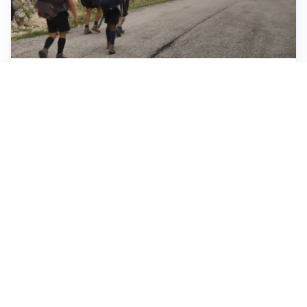
ESCURSIONI, NATURA E SICUREZZA
Escursioni estive: come vivere la montagna in
sicurezza
INVESTIMENTI, IMMOBILIARE E RISPARMIO
Investire nel mattone conviene ancora? Opportunità e
prospettive del mercato immobiliare
ASTRONOMIA, SCIENZA E CURIOSITÀ
Eclissi solare: lo spettacolo del cielo che affascina
l’umanità da secoli
Tutti i focus