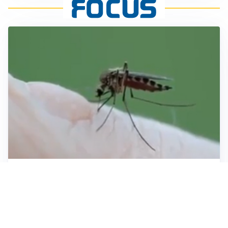
ESTATE, SALUTE E PREVENZIONE
Punture di insetti: come difendersi e cosa fare per
evitare complicazioni
ESCURSIONI, NATURA E SICUREZZA
Escursioni estive: come vivere la montagna in
sicurezza