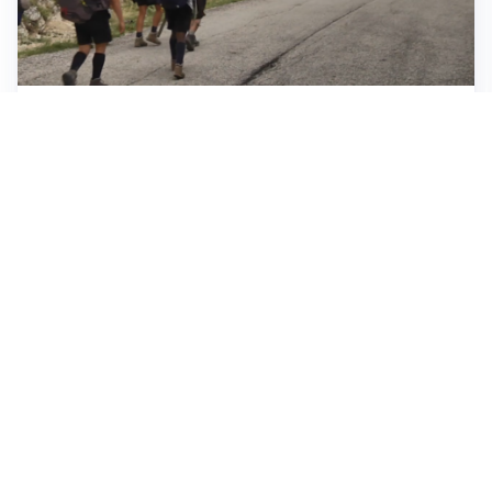
ESCURSIONI, NATURA E SICUREZZA
Escursioni estive: come vivere la montagna in
sicurezza
INVESTIMENTI, IMMOBILIARE E RISPARMIO
Investire nel mattone conviene ancora? Opportunità e
prospettive del mercato immobiliare
ASTRONOMIA, SCIENZA E CURIOSITÀ
Eclissi solare: lo spettacolo del cielo che affascina
l’umanità da secoli
Tutti i focus