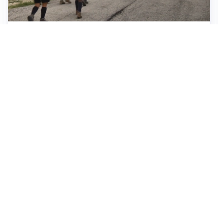
ESCURSIONI, NATURA E SICUREZZA
Escursioni estive: come vivere la montagna in
sicurezza
INVESTIMENTI, IMMOBILIARE E RISPARMIO
Investire nel mattone conviene ancora? Opportunità e
prospettive del mercato immobiliare
ASTRONOMIA, SCIENZA E CURIOSITÀ
Eclissi solare: lo spettacolo del cielo che affascina
l’umanità da secoli
Tutti i focus