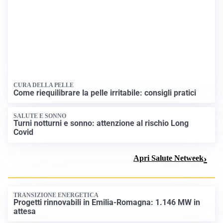
SVILUPPO TURISTICO
Ream Sgr investe 135 milioni nel Club Med di San
Sicario
SETTORE TURISTICO
Annullato il Showcase Usa-Italy 2027: ecco i motivi
Apri Turismo Netweek