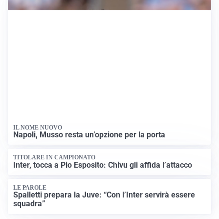
domiciliari
CRITICHE PARLAMENTO
Bignami (FdI) aggredisce Conte: “Tre ore di vuoto”
Apri News Netweek