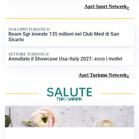
IL NOME NUOVO
Napoli, Musso resta un’opzione per la porta
TITOLARE IN CAMPIONATO
Inter, tocca a Pio Esposito: Chivu gli affida l’attacco
LE PAROLE
Spalletti prepara la Juve: “Con l’Inter servirà essere
squadra”
Apri Sport Netweek