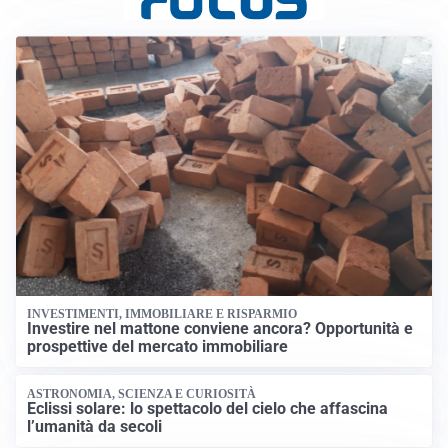
INVESTIMENTI, IMMOBILIARE E RISPARMIO
Investire nel mattone conviene ancora? Opportunità e
prospettive del mercato immobiliare
ASTRONOMIA, SCIENZA E CURIOSITÀ
Eclissi solare: lo spettacolo del cielo che affascina
l’umanità da secoli
IMPRESE, PIANIFICAZIONE E BILANCI
Piano economico d’impresa e bilancio al 30 giugno:
strumenti strategici per crescere