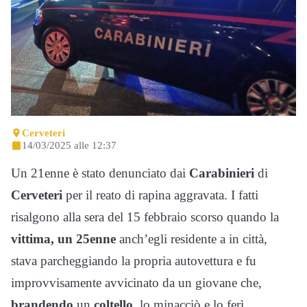
Cerveteri
14/03/2025 alle 12:37
Un 21enne è stato denunciato dai
Carabinieri
di
Cerveteri
per il reato di rapina aggravata. I fatti
risalgono alla sera del 15 febbraio scorso quando la
vittima, un 25enne
anch’egli residente a in città,
stava parcheggiando la propria autovettura e fu
improvvisamente avvicinato da un giovane che,
brandendo
un
coltello,
lo minacciò e lo ferì