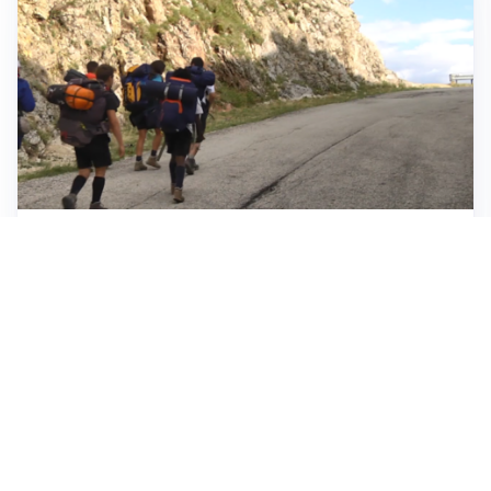
ESCURSIONI, NATURA E SICUREZZA
Escursioni estive: come vivere la montagna in
sicurezza
INVESTIMENTI, IMMOBILIARE E RISPARMIO
Investire nel mattone conviene ancora? Opportunità e
prospettive del mercato immobiliare
ASTRONOMIA, SCIENZA E CURIOSITÀ
Eclissi solare: lo spettacolo del cielo che affascina
l’umanità da secoli